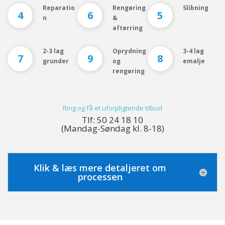
Reparatio
Rengøring
Slibning
4
6
5
n
&
aftørring
2-3 lag
Oprydning
3-4 lag
7
9
8
grunder
og
emalje
rengøring
Ring og få et uforpligtende tilbud
Tlf: 50 24 18 10
(Mandag-Søndag kl. 8-18)
Klik & læs mere detaljeret om
processen