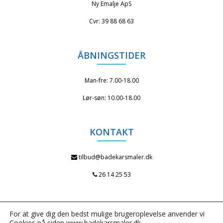
Ny Emalje ApS
Cvr: 39 88 68 63
ÅBNINGSTIDER
Man-fre: 7.00-18.00
Lør-søn: 10.00-18.00
KONTAKT
tilbud@badekarsmaler.dk
26 14 25 53
ADRESSE
For at give dig den bedst mulige brugeroplevelse anvender vi
Cookies på siden www.badekarsmaler.dk.