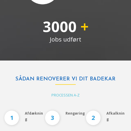
3000
+
Jobs udført
SÅDAN RENOVERER VI DIT BADEKAR
PROCESSEN A-Z
Afdæknin
Rengøring
Afkalknin
1
3
2
g
g